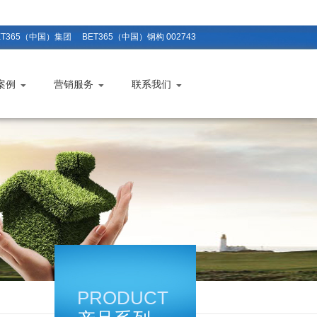
ET365（中国）集团
BET365（中国）钢构 002743
案例
营销服务
联系我们
PRODUCT