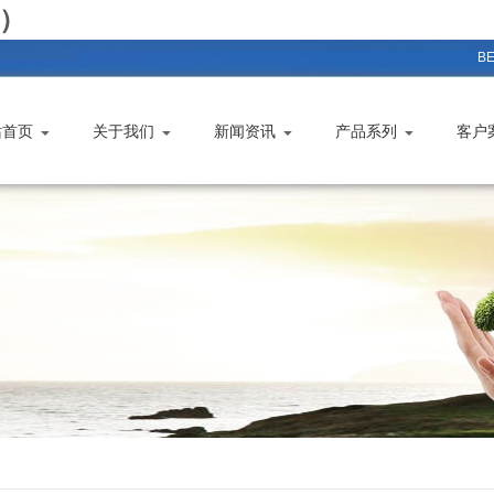
国）
B
站首页
关于我们
新闻资讯
产品系列
客户