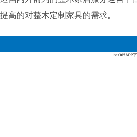
提高的对整木定制家具的需求。
bet365AP