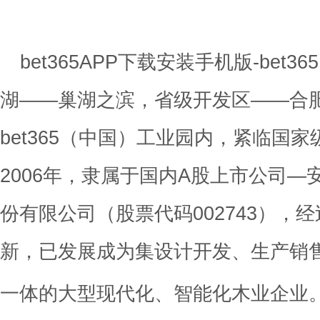
bet365APP下载安装手机版-be
湖——巢湖之滨，省级开发区——合
bet365（中国）工业园内，紧临国
2006年，隶属于国内A股上市公司—安
份有限公司（股票代码002743），
新，已发展成为集设计开发、生产销
一体的大型现代化、智能化木业企业