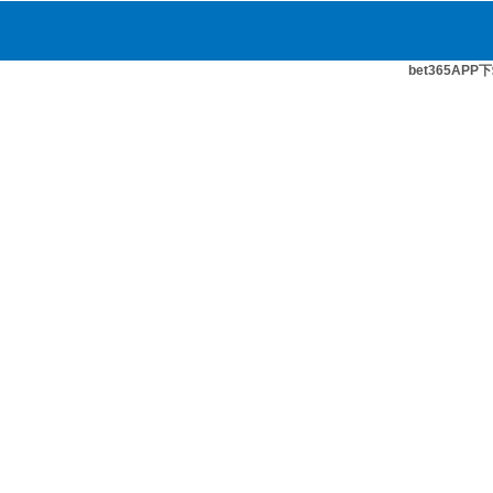
bet365AP