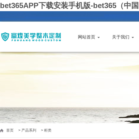
bet365APP下载安装手机版-bet365（中
网站首页
关于我们
首页
>
产品系列
> 柜类