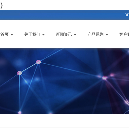
国）
B
站首页
关于我们
新闻资讯
产品系列
客户