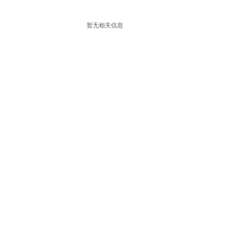
暂无相关信息